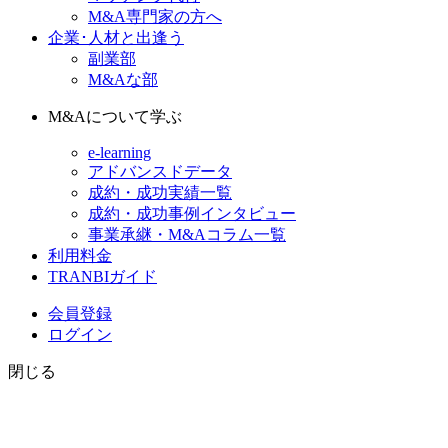
M&A専門家の方へ
企業･人材と出逢う
副業部
M&Aな部
M&Aについて学ぶ
e-learning
アドバンスドデータ
成約・成功実績一覧
成約・成功事例インタビュー
事業承継・M&Aコラム一覧
利用料金
TRANBIガイド
会員登録
ログイン
閉じる