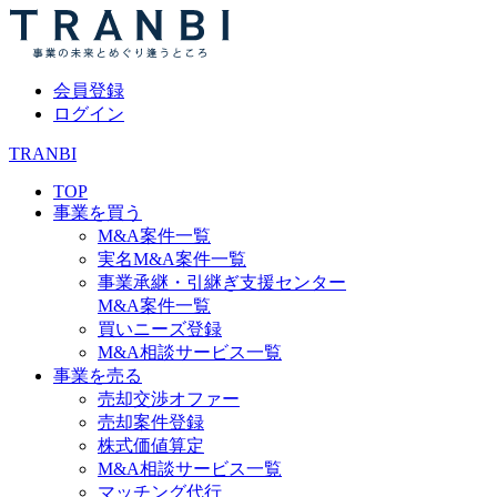
会員登録
ログイン
TRANBI
TOP
事業を買う
M&A案件一覧
実名M&A案件一覧
事業承継・引継ぎ支援センター
M&A案件一覧
買いニーズ登録
M&A相談サービス一覧
事業を売る
売却交渉オファー
売却案件登録
株式価値算定
M&A相談サービス一覧
マッチング代行