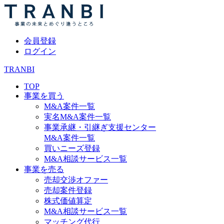
会員登録
ログイン
TRANBI
TOP
事業を買う
M&A案件一覧
実名M&A案件一覧
事業承継・引継ぎ支援センター
M&A案件一覧
買いニーズ登録
M&A相談サービス一覧
事業を売る
売却交渉オファー
売却案件登録
株式価値算定
M&A相談サービス一覧
マッチング代行