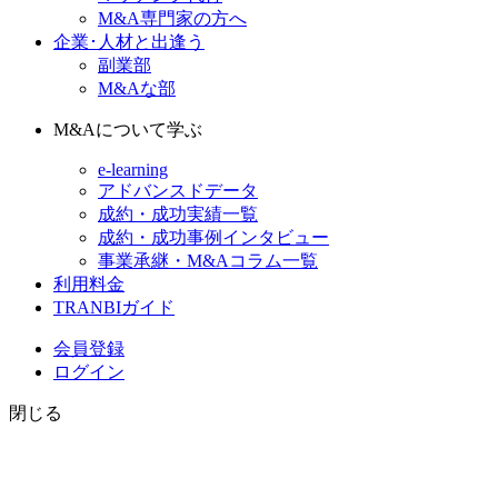
M&A専門家の方へ
企業･人材と出逢う
副業部
M&Aな部
M&Aについて学ぶ
e-learning
アドバンスドデータ
成約・成功実績一覧
成約・成功事例インタビュー
事業承継・M&Aコラム一覧
利用料金
TRANBIガイド
会員登録
ログイン
閉じる