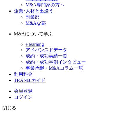
M&A専門家の方へ
企業･人材と出逢う
副業部
M&Aな部
M&Aについて学ぶ
e-learning
アドバンスドデータ
成約・成功実績一覧
成約・成功事例インタビュー
事業承継・M&Aコラム一覧
利用料金
TRANBIガイド
会員登録
ログイン
閉じる