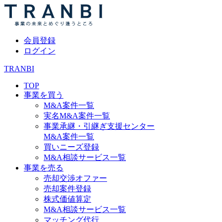
会員登録
ログイン
TRANBI
TOP
事業を買う
M&A案件一覧
実名M&A案件一覧
事業承継・引継ぎ支援センター
M&A案件一覧
買いニーズ登録
M&A相談サービス一覧
事業を売る
売却交渉オファー
売却案件登録
株式価値算定
M&A相談サービス一覧
マッチング代行