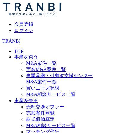
会員登録
ログイン
TRANBI
TOP
事業を買う
M&A案件一覧
実名M&A案件一覧
事業承継・引継ぎ支援センター
M&A案件一覧
買いニーズ登録
M&A相談サービス一覧
事業を売る
売却交渉オファー
売却案件登録
株式価値算定
M&A相談サービス一覧
マッチング代行