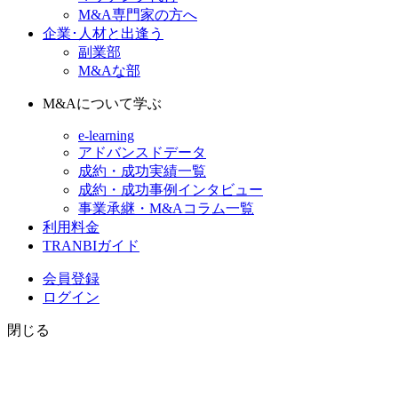
M&A専門家の方へ
企業･人材と出逢う
副業部
M&Aな部
M&Aについて学ぶ
e-learning
アドバンスドデータ
成約・成功実績一覧
成約・成功事例インタビュー
事業承継・M&Aコラム一覧
利用料金
TRANBIガイド
会員登録
ログイン
閉じる