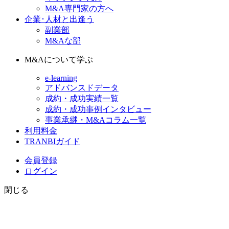
M&A専門家の方へ
企業･人材と出逢う
副業部
M&Aな部
M&Aについて学ぶ
e-learning
アドバンスドデータ
成約・成功実績一覧
成約・成功事例インタビュー
事業承継・M&Aコラム一覧
利用料金
TRANBIガイド
会員登録
ログイン
閉じる