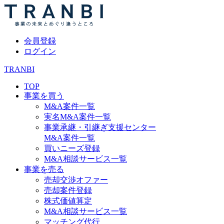
会員登録
ログイン
TRANBI
TOP
事業を買う
M&A案件一覧
実名M&A案件一覧
事業承継・引継ぎ支援センター
M&A案件一覧
買いニーズ登録
M&A相談サービス一覧
事業を売る
売却交渉オファー
売却案件登録
株式価値算定
M&A相談サービス一覧
マッチング代行