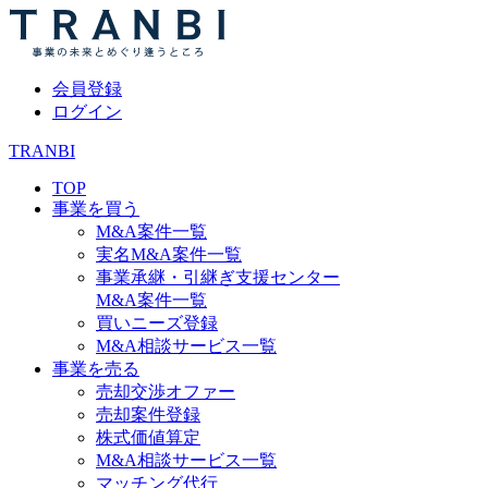
会員登録
ログイン
TRANBI
TOP
事業を買う
M&A案件一覧
実名M&A案件一覧
事業承継・引継ぎ支援センター
M&A案件一覧
買いニーズ登録
M&A相談サービス一覧
事業を売る
売却交渉オファー
売却案件登録
株式価値算定
M&A相談サービス一覧
マッチング代行