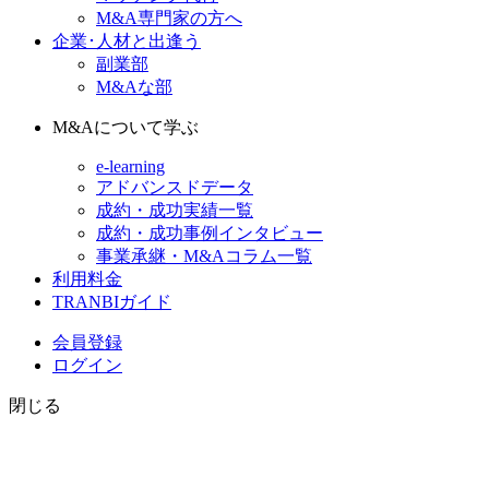
M&A専門家の方へ
企業･人材と出逢う
副業部
M&Aな部
M&Aについて学ぶ
e-learning
アドバンスドデータ
成約・成功実績一覧
成約・成功事例インタビュー
事業承継・M&Aコラム一覧
利用料金
TRANBIガイド
会員登録
ログイン
閉じる