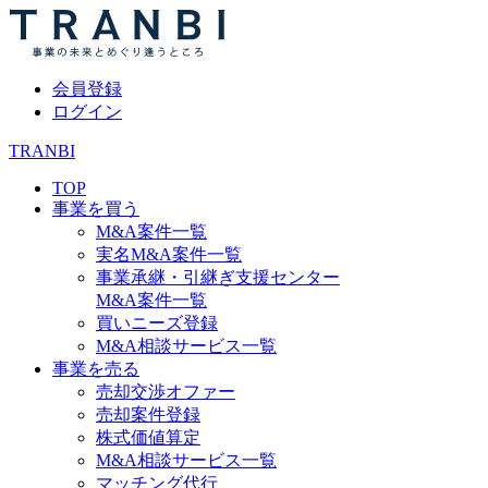
会員登録
ログイン
TRANBI
TOP
事業を買う
M&A案件一覧
実名M&A案件一覧
事業承継・引継ぎ支援センター
M&A案件一覧
買いニーズ登録
M&A相談サービス一覧
事業を売る
売却交渉オファー
売却案件登録
株式価値算定
M&A相談サービス一覧
マッチング代行