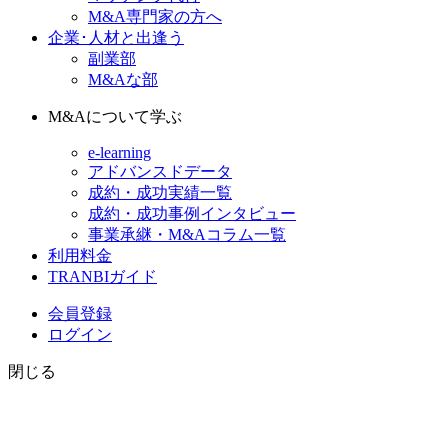
M&A専門家の方へ
企業･人材と出逢う
副業部
M&Aな部
M&Aについて学ぶ
e-learning
アドバンスドデータ
成約・成功実績一覧
成約・成功事例インタビュー
事業承継・M&Aコラム一覧
利用料金
TRANBIガイド
会員登録
ログイン
閉じる