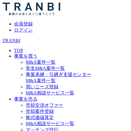
会員登録
ログイン
TRANBI
TOP
事業を買う
M&A案件一覧
実名M&A案件一覧
事業承継・引継ぎ支援センター
M&A案件一覧
買いニーズ登録
M&A相談サービス一覧
事業を売る
売却交渉オファー
売却案件登録
株式価値算定
M&A相談サービス一覧
マッチング代行