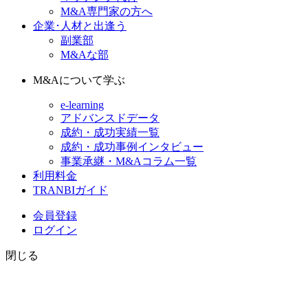
M&A専門家の方へ
企業･人材と出逢う
副業部
M&Aな部
M&Aについて学ぶ
e-learning
アドバンスドデータ
成約・成功実績一覧
成約・成功事例インタビュー
事業承継・M&Aコラム一覧
利用料金
TRANBIガイド
会員登録
ログイン
閉じる