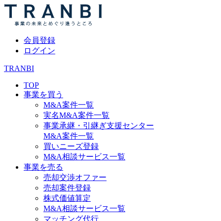
会員登録
ログイン
TRANBI
TOP
事業を買う
M&A案件一覧
実名M&A案件一覧
事業承継・引継ぎ支援センター
M&A案件一覧
買いニーズ登録
M&A相談サービス一覧
事業を売る
売却交渉オファー
売却案件登録
株式価値算定
M&A相談サービス一覧
マッチング代行