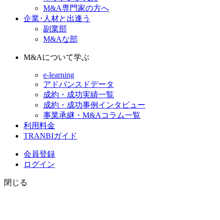
M&A専門家の方へ
企業･人材と出逢う
副業部
M&Aな部
M&Aについて学ぶ
e-learning
アドバンスドデータ
成約・成功実績一覧
成約・成功事例インタビュー
事業承継・M&Aコラム一覧
利用料金
TRANBIガイド
会員登録
ログイン
閉じる