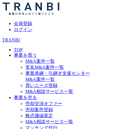
会員登録
ログイン
TRANBI
TOP
事業を買う
M&A案件一覧
実名M&A案件一覧
事業承継・引継ぎ支援センター
M&A案件一覧
買いニーズ登録
M&A相談サービス一覧
事業を売る
売却交渉オファー
売却案件登録
株式価値算定
M&A相談サービス一覧
マッチング代行