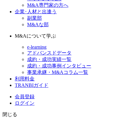
M&A専門家の方へ
企業･人材と出逢う
副業部
M&Aな部
M&Aについて学ぶ
e-learning
アドバンスドデータ
成約・成功実績一覧
成約・成功事例インタビュー
事業承継・M&Aコラム一覧
利用料金
TRANBIガイド
会員登録
ログイン
閉じる