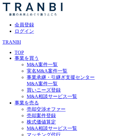
会員登録
ログイン
TRANBI
TOP
事業を買う
M&A案件一覧
実名M&A案件一覧
事業承継・引継ぎ支援センター
M&A案件一覧
買いニーズ登録
M&A相談サービス一覧
事業を売る
売却交渉オファー
売却案件登録
株式価値算定
M&A相談サービス一覧
マッチング代行