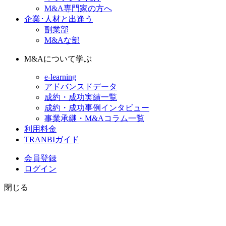
M&A専門家の方へ
企業･人材と出逢う
副業部
M&Aな部
M&Aについて学ぶ
e-learning
アドバンスドデータ
成約・成功実績一覧
成約・成功事例インタビュー
事業承継・M&Aコラム一覧
利用料金
TRANBIガイド
会員登録
ログイン
閉じる