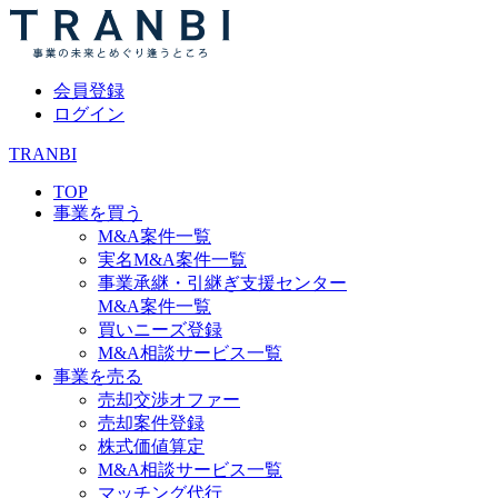
会員登録
ログイン
TRANBI
TOP
事業を買う
M&A案件一覧
実名M&A案件一覧
事業承継・引継ぎ支援センター
M&A案件一覧
買いニーズ登録
M&A相談サービス一覧
事業を売る
売却交渉オファー
売却案件登録
株式価値算定
M&A相談サービス一覧
マッチング代行