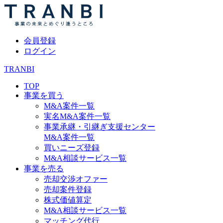
会員登録
ログイン
TRANBI
TOP
事業を買う
M&A案件一覧
実名M&A案件一覧
事業承継・引継ぎ支援センター
M&A案件一覧
買いニーズ登録
M&A相談サービス一覧
事業を売る
売却交渉オファー
売却案件登録
株式価値算定
M&A相談サービス一覧
マッチング代行