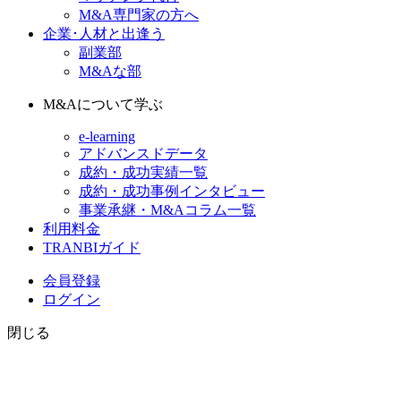
M&A専門家の方へ
企業･人材と出逢う
副業部
M&Aな部
M&Aについて学ぶ
e-learning
アドバンスドデータ
成約・成功実績一覧
成約・成功事例インタビュー
事業承継・M&Aコラム一覧
利用料金
TRANBIガイド
会員登録
ログイン
閉じる