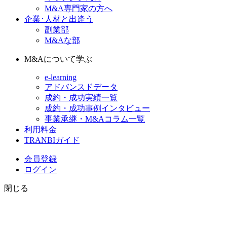
M&A専門家の方へ
企業･人材と出逢う
副業部
M&Aな部
M&Aについて学ぶ
e-learning
アドバンスドデータ
成約・成功実績一覧
成約・成功事例インタビュー
事業承継・M&Aコラム一覧
利用料金
TRANBIガイド
会員登録
ログイン
閉じる