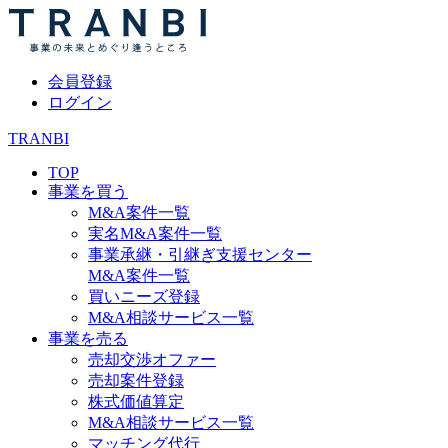
会員登録
ログイン
TRANBI
TOP
事業を買う
M&A案件一覧
実名M&A案件一覧
事業承継・引継ぎ支援センター
M&A案件一覧
買いニーズ登録
M&A相談サービス一覧
事業を売る
売却交渉オファー
売却案件登録
株式価値算定
M&A相談サービス一覧
マッチング代行