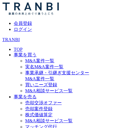
会員登録
ログイン
TRANBI
TOP
事業を買う
M&A案件一覧
実名M&A案件一覧
事業承継・引継ぎ支援センター
M&A案件一覧
買いニーズ登録
M&A相談サービス一覧
事業を売る
売却交渉オファー
売却案件登録
株式価値算定
M&A相談サービス一覧
マッチング代行