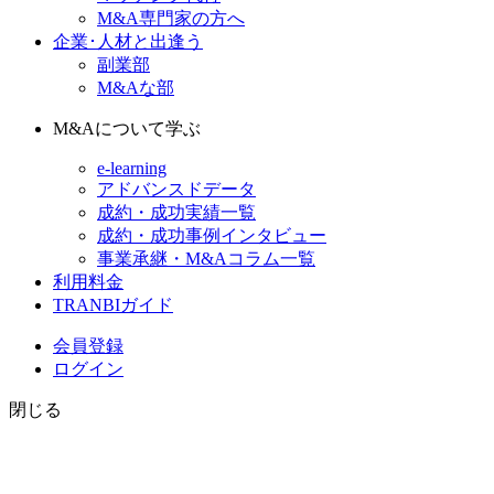
M&A専門家の方へ
企業･人材と出逢う
副業部
M&Aな部
M&Aについて学ぶ
e-learning
アドバンスドデータ
成約・成功実績一覧
成約・成功事例インタビュー
事業承継・M&Aコラム一覧
利用料金
TRANBIガイド
会員登録
ログイン
閉じる