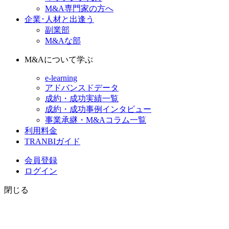
M&A専門家の方へ
企業･人材と出逢う
副業部
M&Aな部
M&Aについて学ぶ
e-learning
アドバンスドデータ
成約・成功実績一覧
成約・成功事例インタビュー
事業承継・M&Aコラム一覧
利用料金
TRANBIガイド
会員登録
ログイン
閉じる