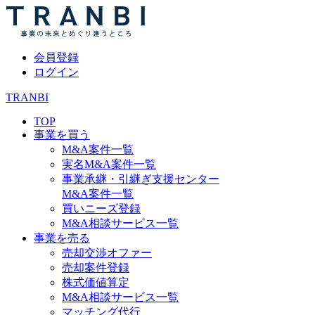
会員登録
ログイン
TRANBI
TOP
事業を買う
M&A案件一覧
実名M&A案件一覧
事業承継・引継ぎ支援センター
M&A案件一覧
買いニーズ登録
M&A相談サービス一覧
事業を売る
売却交渉オファー
売却案件登録
株式価値算定
M&A相談サービス一覧
マッチング代行