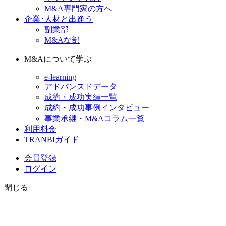
M&A専門家の方へ
企業･人材と出逢う
副業部
M&Aな部
M&Aについて学ぶ
e-learning
アドバンスドデータ
成約・成功実績一覧
成約・成功事例インタビュー
事業承継・M&Aコラム一覧
利用料金
TRANBIガイド
会員登録
ログイン
閉じる