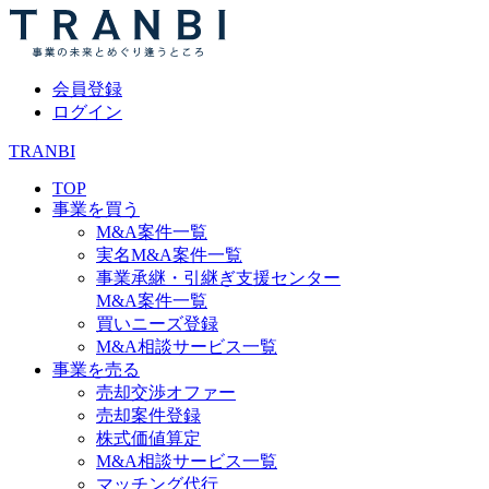
会員登録
ログイン
TRANBI
TOP
事業を買う
M&A案件一覧
実名M&A案件一覧
事業承継・引継ぎ支援センター
M&A案件一覧
買いニーズ登録
M&A相談サービス一覧
事業を売る
売却交渉オファー
売却案件登録
株式価値算定
M&A相談サービス一覧
マッチング代行