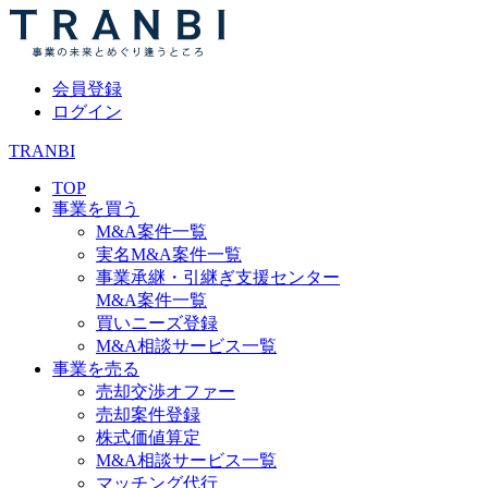
会員登録
ログイン
TRANBI
TOP
事業を買う
M&A案件一覧
実名M&A案件一覧
事業承継・引継ぎ支援センター
M&A案件一覧
買いニーズ登録
M&A相談サービス一覧
事業を売る
売却交渉オファー
売却案件登録
株式価値算定
M&A相談サービス一覧
マッチング代行