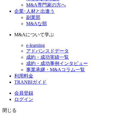
M&A専門家の方へ
企業･人材と出逢う
副業部
M&Aな部
M&Aについて学ぶ
e-learning
アドバンスドデータ
成約・成功実績一覧
成約・成功事例インタビュー
事業承継・M&Aコラム一覧
利用料金
TRANBIガイド
会員登録
ログイン
閉じる