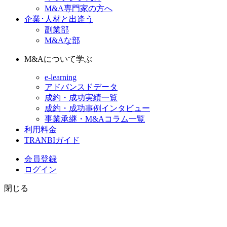
M&A専門家の方へ
企業･人材と出逢う
副業部
M&Aな部
M&Aについて学ぶ
e-learning
アドバンスドデータ
成約・成功実績一覧
成約・成功事例インタビュー
事業承継・M&Aコラム一覧
利用料金
TRANBIガイド
会員登録
ログイン
閉じる