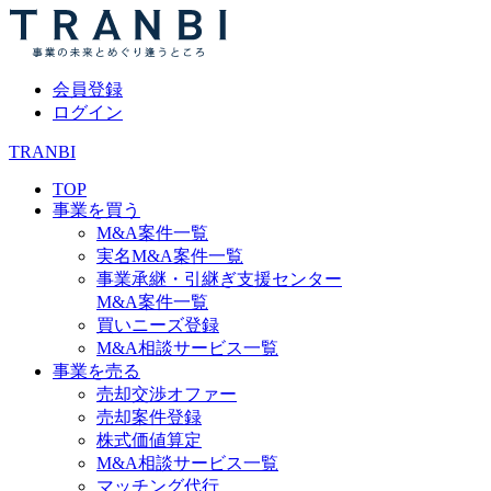
会員登録
ログイン
TRANBI
TOP
事業を買う
M&A案件一覧
実名M&A案件一覧
事業承継・引継ぎ支援センター
M&A案件一覧
買いニーズ登録
M&A相談サービス一覧
事業を売る
売却交渉オファー
売却案件登録
株式価値算定
M&A相談サービス一覧
マッチング代行