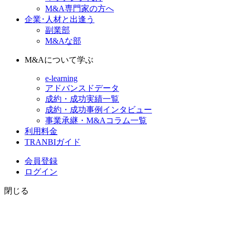
M&A専門家の方へ
企業･人材と出逢う
副業部
M&Aな部
M&Aについて学ぶ
e-learning
アドバンスドデータ
成約・成功実績一覧
成約・成功事例インタビュー
事業承継・M&Aコラム一覧
利用料金
TRANBIガイド
会員登録
ログイン
閉じる