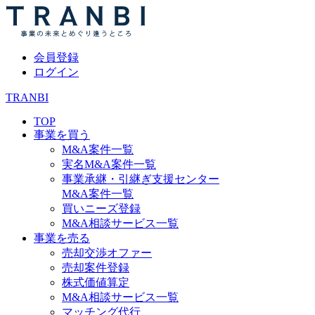
会員登録
ログイン
TRANBI
TOP
事業を買う
M&A案件一覧
実名M&A案件一覧
事業承継・引継ぎ支援センター
M&A案件一覧
買いニーズ登録
M&A相談サービス一覧
事業を売る
売却交渉オファー
売却案件登録
株式価値算定
M&A相談サービス一覧
マッチング代行