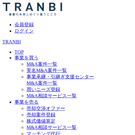
会員登録
ログイン
TRANBI
TOP
事業を買う
M&A案件一覧
実名M&A案件一覧
事業承継・引継ぎ支援センター
M&A案件一覧
買いニーズ登録
M&A相談サービス一覧
事業を売る
売却交渉オファー
売却案件登録
株式価値算定
M&A相談サービス一覧
マッチング代行