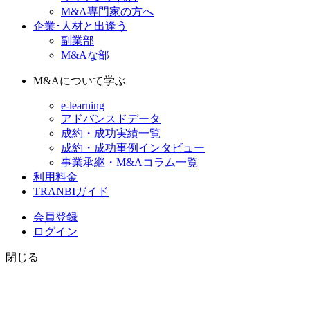
M&A専門家の方へ
企業･人材と出逢う
副業部
M&Aな部
M&Aについて学ぶ
e-learning
アドバンスドデータ
成約・成功実績一覧
成約・成功事例インタビュー
事業承継・M&Aコラム一覧
利用料金
TRANBIガイド
会員登録
ログイン
閉じる