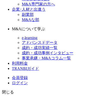
M&A専門家の方へ
企業･人材と出逢う
副業部
M&Aな部
M&Aについて学ぶ
e-learning
アドバンスドデータ
成約・成功実績一覧
成約・成功事例インタビュー
事業承継・M&Aコラム一覧
利用料金
TRANBIガイド
会員登録
ログイン
閉じる