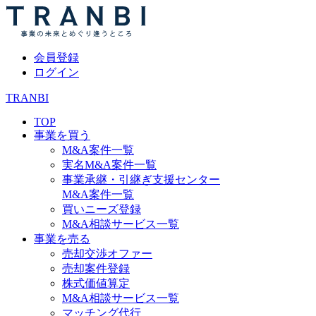
会員登録
ログイン
TRANBI
TOP
事業を買う
M&A案件一覧
実名M&A案件一覧
事業承継・引継ぎ支援センター
M&A案件一覧
買いニーズ登録
M&A相談サービス一覧
事業を売る
売却交渉オファー
売却案件登録
株式価値算定
M&A相談サービス一覧
マッチング代行