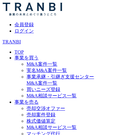
会員登録
ログイン
TRANBI
TOP
事業を買う
M&A案件一覧
実名M&A案件一覧
事業承継・引継ぎ支援センター
M&A案件一覧
買いニーズ登録
M&A相談サービス一覧
事業を売る
売却交渉オファー
売却案件登録
株式価値算定
M&A相談サービス一覧
マッチング代行