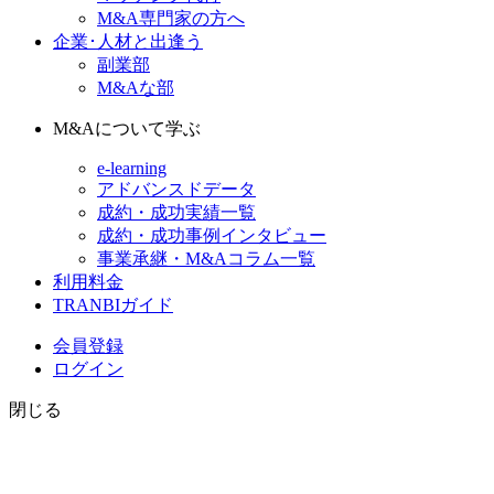
M&A専門家の方へ
企業･人材と出逢う
副業部
M&Aな部
M&Aについて学ぶ
e-learning
アドバンスドデータ
成約・成功実績一覧
成約・成功事例インタビュー
事業承継・M&Aコラム一覧
利用料金
TRANBIガイド
会員登録
ログイン
閉じる