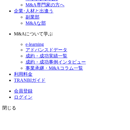
M&A専門家の方へ
企業･人材と出逢う
副業部
M&Aな部
M&Aについて学ぶ
e-learning
アドバンスドデータ
成約・成功実績一覧
成約・成功事例インタビュー
事業承継・M&Aコラム一覧
利用料金
TRANBIガイド
会員登録
ログイン
閉じる