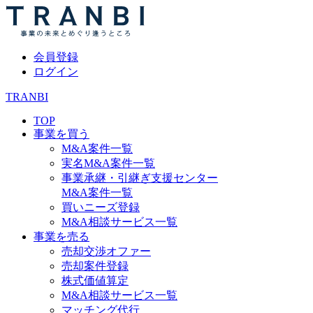
会員登録
ログイン
TRANBI
TOP
事業を買う
M&A案件一覧
実名M&A案件一覧
事業承継・引継ぎ支援センター
M&A案件一覧
買いニーズ登録
M&A相談サービス一覧
事業を売る
売却交渉オファー
売却案件登録
株式価値算定
M&A相談サービス一覧
マッチング代行