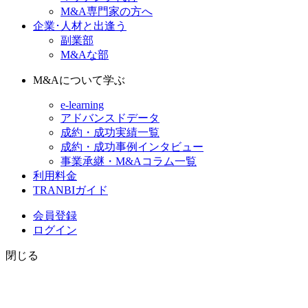
M&A専門家の方へ
企業･人材と出逢う
副業部
M&Aな部
M&Aについて学ぶ
e-learning
アドバンスドデータ
成約・成功実績一覧
成約・成功事例インタビュー
事業承継・M&Aコラム一覧
利用料金
TRANBIガイド
会員登録
ログイン
閉じる