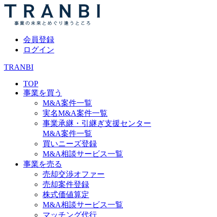
会員登録
ログイン
TRANBI
TOP
事業を買う
M&A案件一覧
実名M&A案件一覧
事業承継・引継ぎ支援センター
M&A案件一覧
買いニーズ登録
M&A相談サービス一覧
事業を売る
売却交渉オファー
売却案件登録
株式価値算定
M&A相談サービス一覧
マッチング代行