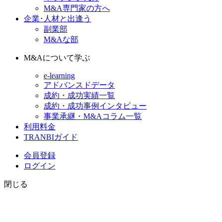
M&A専門家の方へ
企業･人材と出逢う
副業部
M&Aな部
M&Aについて学ぶ
e-learning
アドバンスドデータ
成約・成功実績一覧
成約・成功事例インタビュー
事業承継・M&Aコラム一覧
利用料金
TRANBIガイド
会員登録
ログイン
閉じる