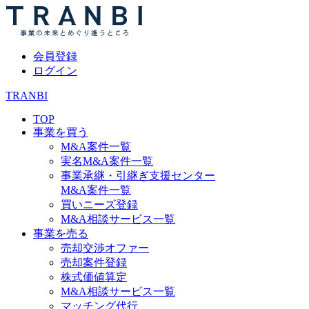
会員登録
ログイン
TRANBI
TOP
事業を買う
M&A案件一覧
実名M&A案件一覧
事業承継・引継ぎ支援センター
M&A案件一覧
買いニーズ登録
M&A相談サービス一覧
事業を売る
売却交渉オファー
売却案件登録
株式価値算定
M&A相談サービス一覧
マッチング代行