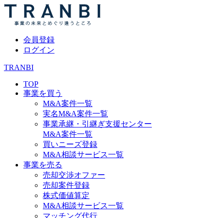
会員登録
ログイン
TRANBI
TOP
事業を買う
M&A案件一覧
実名M&A案件一覧
事業承継・引継ぎ支援センター
M&A案件一覧
買いニーズ登録
M&A相談サービス一覧
事業を売る
売却交渉オファー
売却案件登録
株式価値算定
M&A相談サービス一覧
マッチング代行