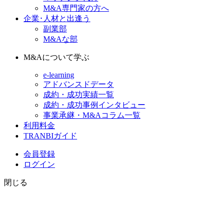
M&A専門家の方へ
企業･人材と出逢う
副業部
M&Aな部
M&Aについて学ぶ
e-learning
アドバンスドデータ
成約・成功実績一覧
成約・成功事例インタビュー
事業承継・M&Aコラム一覧
利用料金
TRANBIガイド
会員登録
ログイン
閉じる