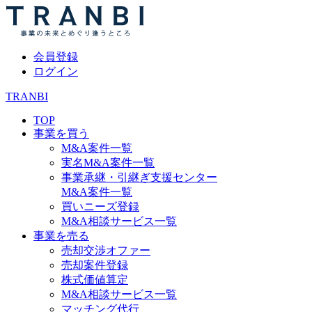
会員登録
ログイン
TRANBI
TOP
事業を買う
M&A案件一覧
実名M&A案件一覧
事業承継・引継ぎ支援センター
M&A案件一覧
買いニーズ登録
M&A相談サービス一覧
事業を売る
売却交渉オファー
売却案件登録
株式価値算定
M&A相談サービス一覧
マッチング代行