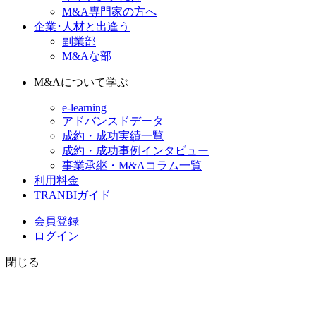
M&A専門家の方へ
企業･人材と出逢う
副業部
M&Aな部
M&Aについて学ぶ
e-learning
アドバンスドデータ
成約・成功実績一覧
成約・成功事例インタビュー
事業承継・M&Aコラム一覧
利用料金
TRANBIガイド
会員登録
ログイン
閉じる