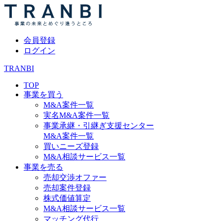
会員登録
ログイン
TRANBI
TOP
事業を買う
M&A案件一覧
実名M&A案件一覧
事業承継・引継ぎ支援センター
M&A案件一覧
買いニーズ登録
M&A相談サービス一覧
事業を売る
売却交渉オファー
売却案件登録
株式価値算定
M&A相談サービス一覧
マッチング代行