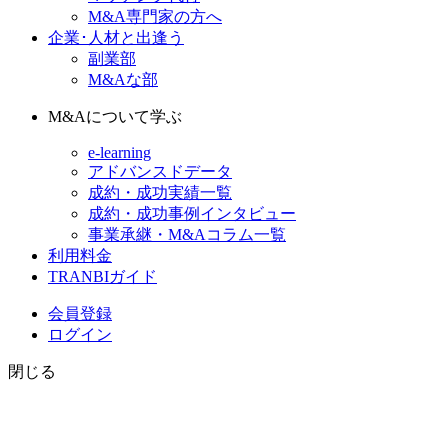
M&A専門家の方へ
企業･人材と出逢う
副業部
M&Aな部
M&Aについて学ぶ
e-learning
アドバンスドデータ
成約・成功実績一覧
成約・成功事例インタビュー
事業承継・M&Aコラム一覧
利用料金
TRANBIガイド
会員登録
ログイン
閉じる