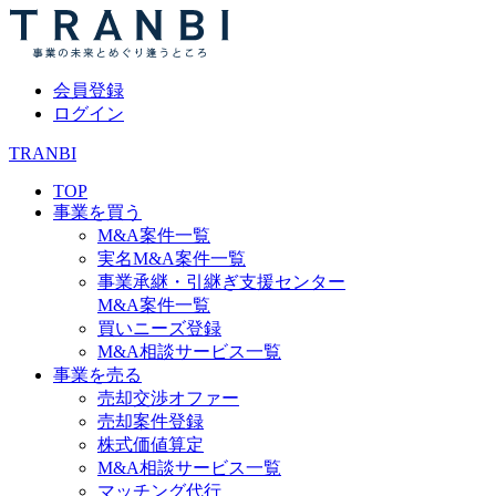
会員登録
ログイン
TRANBI
TOP
事業を買う
M&A案件一覧
実名M&A案件一覧
事業承継・引継ぎ支援センター
M&A案件一覧
買いニーズ登録
M&A相談サービス一覧
事業を売る
売却交渉オファー
売却案件登録
株式価値算定
M&A相談サービス一覧
マッチング代行