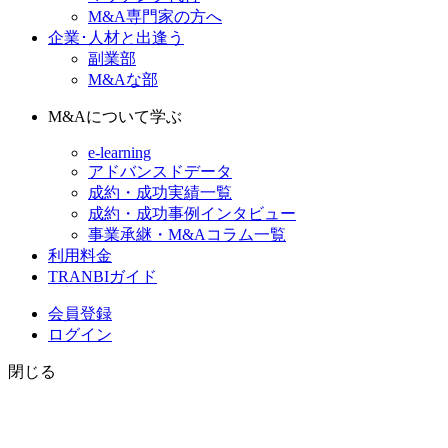
M&A専門家の方へ
企業･人材と出逢う
副業部
M&Aな部
M&Aについて学ぶ
e-learning
アドバンスドデータ
成約・成功実績一覧
成約・成功事例インタビュー
事業承継・M&Aコラム一覧
利用料金
TRANBIガイド
会員登録
ログイン
閉じる