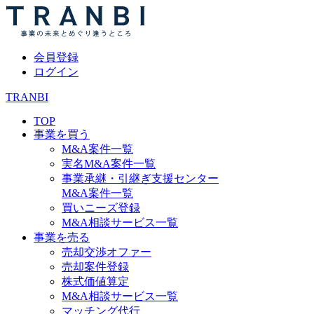
会員登録
ログイン
TRANBI
TOP
事業を買う
M&A案件一覧
実名M&A案件一覧
事業承継・引継ぎ支援センター
M&A案件一覧
買いニーズ登録
M&A相談サービス一覧
事業を売る
売却交渉オファー
売却案件登録
株式価値算定
M&A相談サービス一覧
マッチング代行