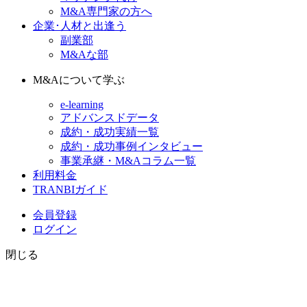
M&A専門家の方へ
企業･人材と出逢う
副業部
M&Aな部
M&Aについて学ぶ
e-learning
アドバンスドデータ
成約・成功実績一覧
成約・成功事例インタビュー
事業承継・M&Aコラム一覧
利用料金
TRANBIガイド
会員登録
ログイン
閉じる