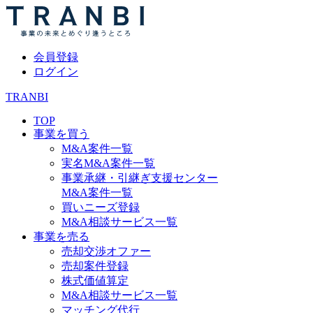
会員登録
ログイン
TRANBI
TOP
事業を買う
M&A案件一覧
実名M&A案件一覧
事業承継・引継ぎ支援センター
M&A案件一覧
買いニーズ登録
M&A相談サービス一覧
事業を売る
売却交渉オファー
売却案件登録
株式価値算定
M&A相談サービス一覧
マッチング代行