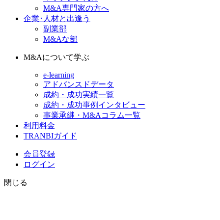
M&A専門家の方へ
企業･人材と出逢う
副業部
M&Aな部
M&Aについて学ぶ
e-learning
アドバンスドデータ
成約・成功実績一覧
成約・成功事例インタビュー
事業承継・M&Aコラム一覧
利用料金
TRANBIガイド
会員登録
ログイン
閉じる