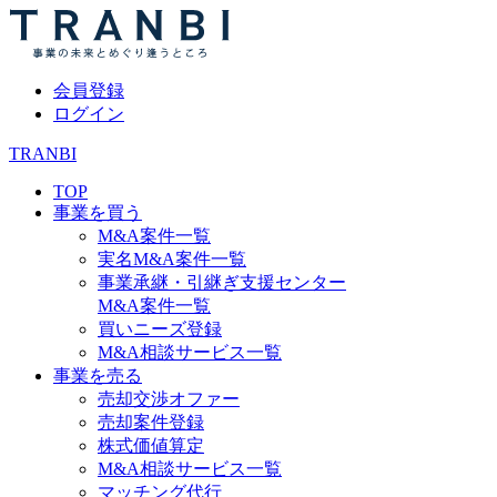
会員登録
ログイン
TRANBI
TOP
事業を買う
M&A案件一覧
実名M&A案件一覧
事業承継・引継ぎ支援センター
M&A案件一覧
買いニーズ登録
M&A相談サービス一覧
事業を売る
売却交渉オファー
売却案件登録
株式価値算定
M&A相談サービス一覧
マッチング代行