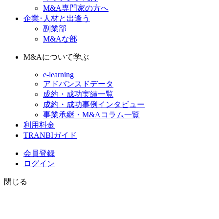
M&A専門家の方へ
企業･人材と出逢う
副業部
M&Aな部
M&Aについて学ぶ
e-learning
アドバンスドデータ
成約・成功実績一覧
成約・成功事例インタビュー
事業承継・M&Aコラム一覧
利用料金
TRANBIガイド
会員登録
ログイン
閉じる