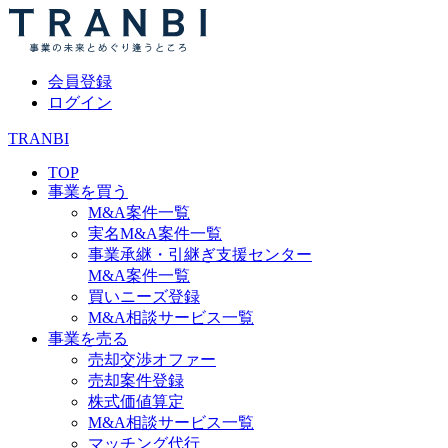
会員登録
ログイン
TRANBI
TOP
事業を買う
M&A案件一覧
実名M&A案件一覧
事業承継・引継ぎ支援センター
M&A案件一覧
買いニーズ登録
M&A相談サービス一覧
事業を売る
売却交渉オファー
売却案件登録
株式価値算定
M&A相談サービス一覧
マッチング代行