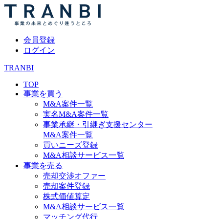
会員登録
ログイン
TRANBI
TOP
事業を買う
M&A案件一覧
実名M&A案件一覧
事業承継・引継ぎ支援センター
M&A案件一覧
買いニーズ登録
M&A相談サービス一覧
事業を売る
売却交渉オファー
売却案件登録
株式価値算定
M&A相談サービス一覧
マッチング代行