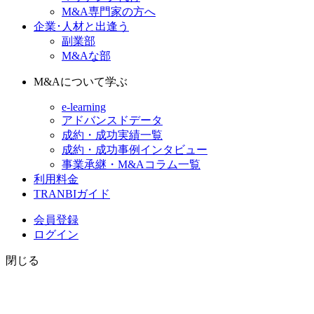
M&A専門家の方へ
企業･人材と出逢う
副業部
M&Aな部
M&Aについて学ぶ
e-learning
アドバンスドデータ
成約・成功実績一覧
成約・成功事例インタビュー
事業承継・M&Aコラム一覧
利用料金
TRANBIガイド
会員登録
ログイン
閉じる