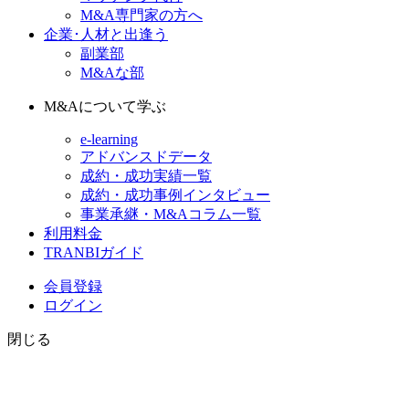
M&A専門家の方へ
企業･人材と出逢う
副業部
M&Aな部
M&Aについて学ぶ
e-learning
アドバンスドデータ
成約・成功実績一覧
成約・成功事例インタビュー
事業承継・M&Aコラム一覧
利用料金
TRANBIガイド
会員登録
ログイン
閉じる