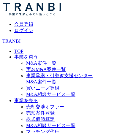
会員登録
ログイン
TRANBI
TOP
事業を買う
M&A案件一覧
実名M&A案件一覧
事業承継・引継ぎ支援センター
M&A案件一覧
買いニーズ登録
M&A相談サービス一覧
事業を売る
売却交渉オファー
売却案件登録
株式価値算定
M&A相談サービス一覧
マッチング代行