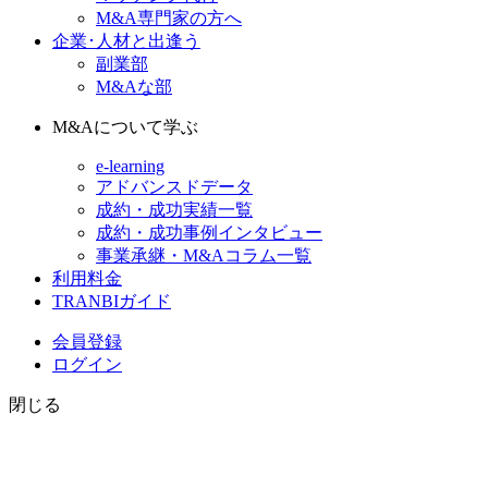
M&A専門家の方へ
企業･人材と出逢う
副業部
M&Aな部
M&Aについて学ぶ
e-learning
アドバンスドデータ
成約・成功実績一覧
成約・成功事例インタビュー
事業承継・M&Aコラム一覧
利用料金
TRANBIガイド
会員登録
ログイン
閉じる