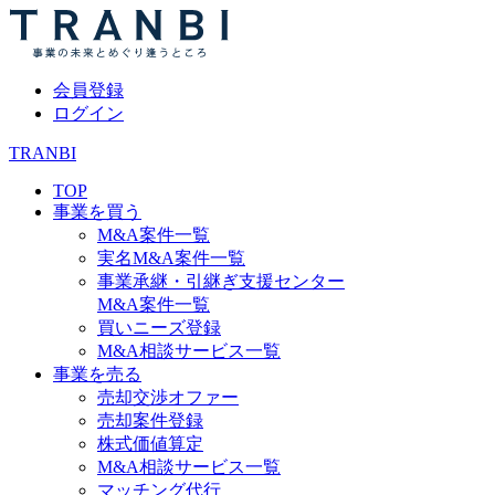
会員登録
ログイン
TRANBI
TOP
事業を買う
M&A案件一覧
実名M&A案件一覧
事業承継・引継ぎ支援センター
M&A案件一覧
買いニーズ登録
M&A相談サービス一覧
事業を売る
売却交渉オファー
売却案件登録
株式価値算定
M&A相談サービス一覧
マッチング代行