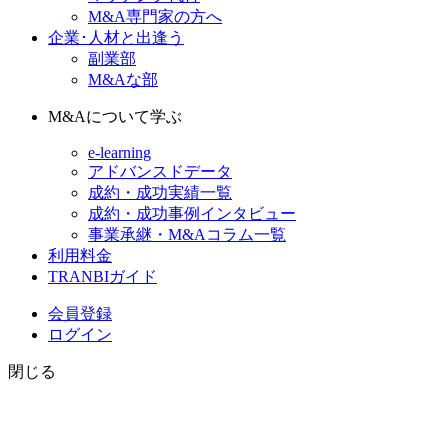
M&A専門家の方へ
企業･人材と出逢う
副業部
M&Aな部
M&Aについて学ぶ
e-learning
アドバンスドデータ
成約・成功実績一覧
成約・成功事例インタビュー
事業承継・M&Aコラム一覧
利用料金
TRANBIガイド
会員登録
ログイン
閉じる