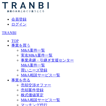
会員登録
ログイン
TRANBI
TOP
事業を買う
M&A案件一覧
実名M&A案件一覧
事業承継・引継ぎ支援センター
M&A案件一覧
買いニーズ登録
M&A相談サービス一覧
事業を売る
売却交渉オファー
売却案件登録
株式価値算定
M&A相談サービス一覧
マッチング代行