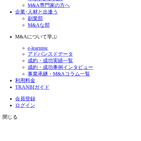
M&A専門家の方へ
企業･人材と出逢う
副業部
M&Aな部
M&Aについて学ぶ
e-learning
アドバンスドデータ
成約・成功実績一覧
成約・成功事例インタビュー
事業承継・M&Aコラム一覧
利用料金
TRANBIガイド
会員登録
ログイン
閉じる