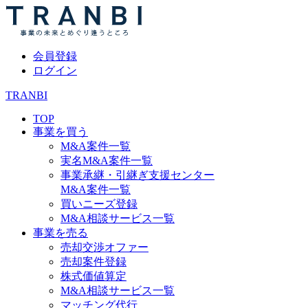
会員登録
ログイン
TRANBI
TOP
事業を買う
M&A案件一覧
実名M&A案件一覧
事業承継・引継ぎ支援センター
M&A案件一覧
買いニーズ登録
M&A相談サービス一覧
事業を売る
売却交渉オファー
売却案件登録
株式価値算定
M&A相談サービス一覧
マッチング代行