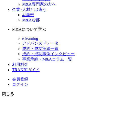
M&A専門家の方へ
企業･人材と出逢う
副業部
M&Aな部
M&Aについて学ぶ
e-learning
アドバンスドデータ
成約・成功実績一覧
成約・成功事例インタビュー
事業承継・M&Aコラム一覧
利用料金
TRANBIガイド
会員登録
ログイン
閉じる