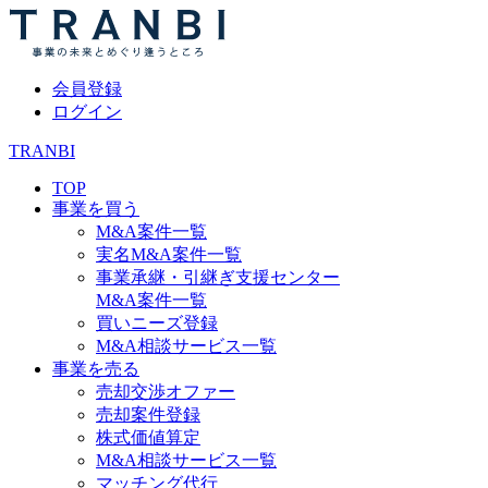
会員登録
ログイン
TRANBI
TOP
事業を買う
M&A案件一覧
実名M&A案件一覧
事業承継・引継ぎ支援センター
M&A案件一覧
買いニーズ登録
M&A相談サービス一覧
事業を売る
売却交渉オファー
売却案件登録
株式価値算定
M&A相談サービス一覧
マッチング代行