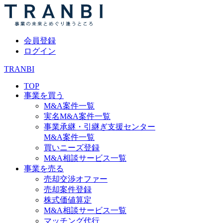
会員登録
ログイン
TRANBI
TOP
事業を買う
M&A案件一覧
実名M&A案件一覧
事業承継・引継ぎ支援センター
M&A案件一覧
買いニーズ登録
M&A相談サービス一覧
事業を売る
売却交渉オファー
売却案件登録
株式価値算定
M&A相談サービス一覧
マッチング代行