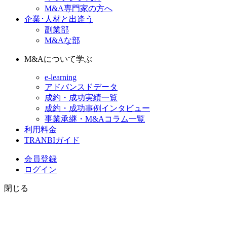
M&A専門家の方へ
企業･人材と出逢う
副業部
M&Aな部
M&Aについて学ぶ
e-learning
アドバンスドデータ
成約・成功実績一覧
成約・成功事例インタビュー
事業承継・M&Aコラム一覧
利用料金
TRANBIガイド
会員登録
ログイン
閉じる