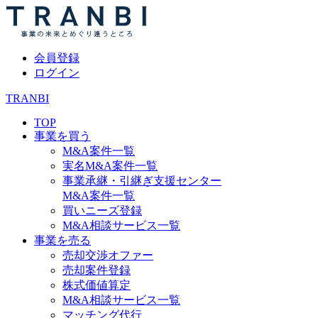
会員登録
ログイン
TRANBI
TOP
事業を買う
M&A案件一覧
実名M&A案件一覧
事業承継・引継ぎ支援センター
M&A案件一覧
買いニーズ登録
M&A相談サービス一覧
事業を売る
売却交渉オファー
売却案件登録
株式価値算定
M&A相談サービス一覧
マッチング代行