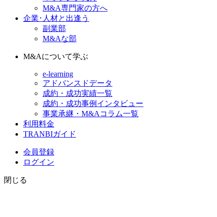
M&A専門家の方へ
企業･人材と出逢う
副業部
M&Aな部
M&Aについて学ぶ
e-learning
アドバンスドデータ
成約・成功実績一覧
成約・成功事例インタビュー
事業承継・M&Aコラム一覧
利用料金
TRANBIガイド
会員登録
ログイン
閉じる