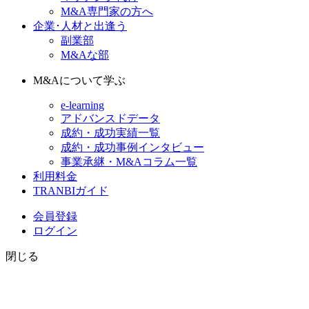
M&A専門家の方へ
企業･人材と出逢う
副業部
M&Aな部
M&Aについて学ぶ
e-learning
アドバンスドデータ
成約・成功実績一覧
成約・成功事例インタビュー
事業承継・M&Aコラム一覧
利用料金
TRANBIガイド
会員登録
ログイン
閉じる