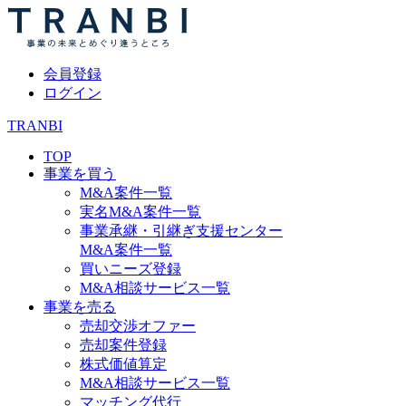
会員登録
ログイン
TRANBI
TOP
事業を買う
M&A案件一覧
実名M&A案件一覧
事業承継・引継ぎ支援センター
M&A案件一覧
買いニーズ登録
M&A相談サービス一覧
事業を売る
売却交渉オファー
売却案件登録
株式価値算定
M&A相談サービス一覧
マッチング代行