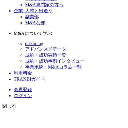
M&A専門家の方へ
企業･人材と出逢う
副業部
M&Aな部
M&Aについて学ぶ
e-learning
アドバンスドデータ
成約・成功実績一覧
成約・成功事例インタビュー
事業承継・M&Aコラム一覧
利用料金
TRANBIガイド
会員登録
ログイン
閉じる