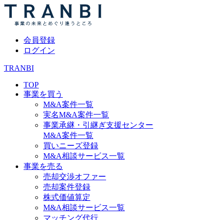
会員登録
ログイン
TRANBI
TOP
事業を買う
M&A案件一覧
実名M&A案件一覧
事業承継・引継ぎ支援センター
M&A案件一覧
買いニーズ登録
M&A相談サービス一覧
事業を売る
売却交渉オファー
売却案件登録
株式価値算定
M&A相談サービス一覧
マッチング代行