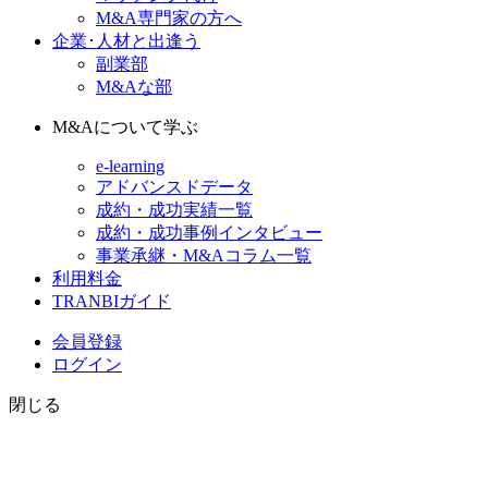
M&A専門家の方へ
企業･人材と出逢う
副業部
M&Aな部
M&Aについて学ぶ
e-learning
アドバンスドデータ
成約・成功実績一覧
成約・成功事例インタビュー
事業承継・M&Aコラム一覧
利用料金
TRANBIガイド
会員登録
ログイン
閉じる