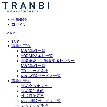
会員登録
ログイン
TRANBI
TOP
事業を買う
M&A案件一覧
実名M&A案件一覧
事業承継・引継ぎ支援センター
M&A案件一覧
買いニーズ登録
M&A相談サービス一覧
事業を売る
売却交渉オファー
売却案件登録
株式価値算定
M&A相談サービス一覧
マッチング代行