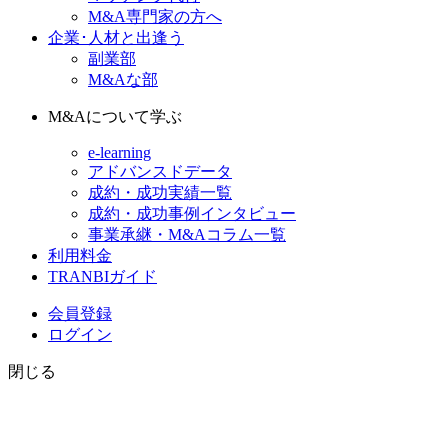
M&A専門家の方へ
企業･人材と出逢う
副業部
M&Aな部
M&Aについて学ぶ
e-learning
アドバンスドデータ
成約・成功実績一覧
成約・成功事例インタビュー
事業承継・M&Aコラム一覧
利用料金
TRANBIガイド
会員登録
ログイン
閉じる