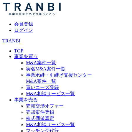
会員登録
ログイン
TRANBI
TOP
事業を買う
M&A案件一覧
実名M&A案件一覧
事業承継・引継ぎ支援センター
M&A案件一覧
買いニーズ登録
M&A相談サービス一覧
事業を売る
売却交渉オファー
売却案件登録
株式価値算定
M&A相談サービス一覧
マッチング代行