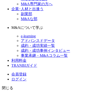
M&A専門家の方へ
企業･人材と出逢う
副業部
M&Aな部
M&Aについて学ぶ
e-learning
アドバンスドデータ
成約・成功実績一覧
成約・成功事例インタビュー
事業承継・M&Aコラム一覧
利用料金
TRANBIガイド
会員登録
ログイン
閉じる