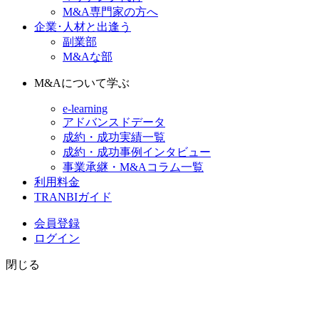
M&A専門家の方へ
企業･人材と出逢う
副業部
M&Aな部
M&Aについて学ぶ
e-learning
アドバンスドデータ
成約・成功実績一覧
成約・成功事例インタビュー
事業承継・M&Aコラム一覧
利用料金
TRANBIガイド
会員登録
ログイン
閉じる