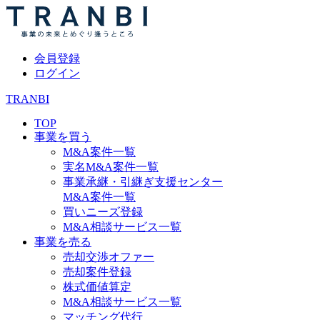
会員登録
ログイン
TRANBI
TOP
事業を買う
M&A案件一覧
実名M&A案件一覧
事業承継・引継ぎ支援センター
M&A案件一覧
買いニーズ登録
M&A相談サービス一覧
事業を売る
売却交渉オファー
売却案件登録
株式価値算定
M&A相談サービス一覧
マッチング代行