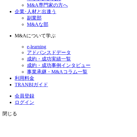
M&A専門家の方へ
企業･人材と出逢う
副業部
M&Aな部
M&Aについて学ぶ
e-learning
アドバンスドデータ
成約・成功実績一覧
成約・成功事例インタビュー
事業承継・M&Aコラム一覧
利用料金
TRANBIガイド
会員登録
ログイン
閉じる