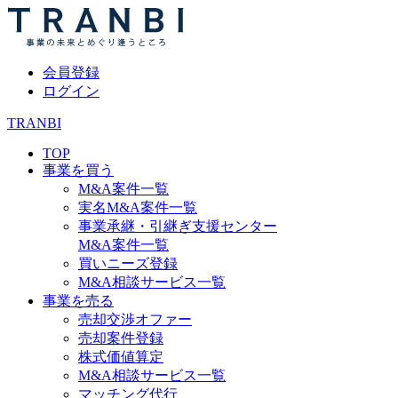
会員登録
ログイン
TRANBI
TOP
事業を買う
M&A案件一覧
実名M&A案件一覧
事業承継・引継ぎ支援センター
M&A案件一覧
買いニーズ登録
M&A相談サービス一覧
事業を売る
売却交渉オファー
売却案件登録
株式価値算定
M&A相談サービス一覧
マッチング代行