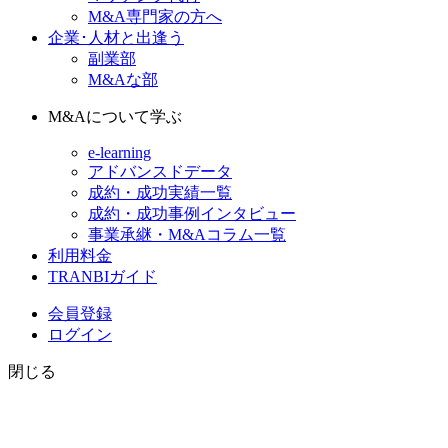
M&A専門家の方へ
企業･人材と出逢う
副業部
M&Aな部
M&Aについて学ぶ
e-learning
アドバンスドデータ
成約・成功実績一覧
成約・成功事例インタビュー
事業承継・M&Aコラム一覧
利用料金
TRANBIガイド
会員登録
ログイン
閉じる