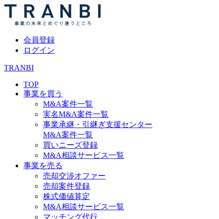
会員登録
ログイン
TRANBI
TOP
事業を買う
M&A案件一覧
実名M&A案件一覧
事業承継・引継ぎ支援センター
M&A案件一覧
買いニーズ登録
M&A相談サービス一覧
事業を売る
売却交渉オファー
売却案件登録
株式価値算定
M&A相談サービス一覧
マッチング代行